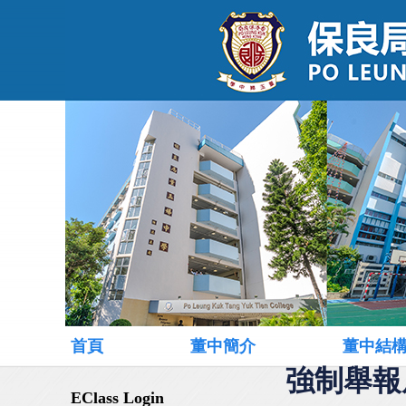
首頁
董中簡介
董中結
強制舉報