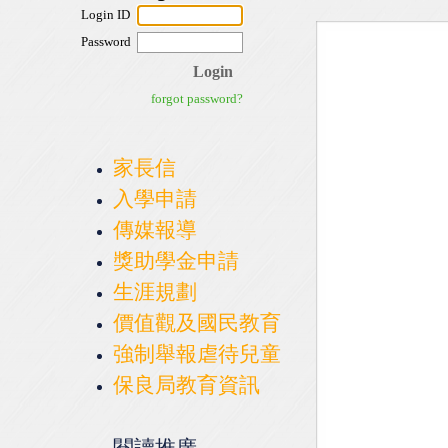
家長信
入學申請
傳媒報導
獎助學金申請
生涯規劃
價值觀及國民教育
強制舉報虐待兒童
保良局教育資訊
閱讀推廣