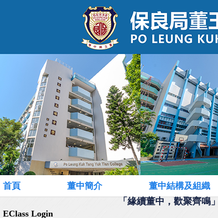
首頁
董中簡介
董中結構及組織
「緣續董中，歡聚齊鳴