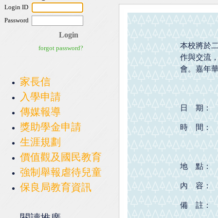
本校將於二
作與交流
會。嘉年
家長信
入學申請
日 期： 
傳媒報導
獎助學金申請
時 間：
生涯規劃
(大動舞
價值觀及國民教育
地 點：
強制舉報虐待兒童
保良局教育資訊
內 容：
備 註：
閱讀推廣