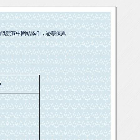
知識競賽中團結協作，憑藉優異
。
項