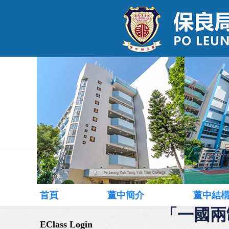
首頁
董中簡介
董中結
「一國兩