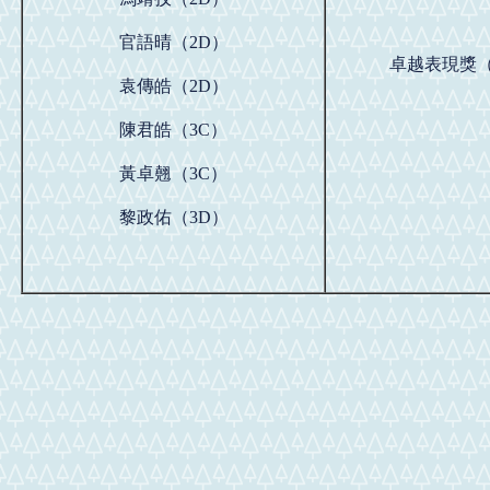
官語晴（2D）
卓越表現獎
袁傳皓（2D）
陳君皓（3C）
黃卓翹（3C）
黎政佑（3D）