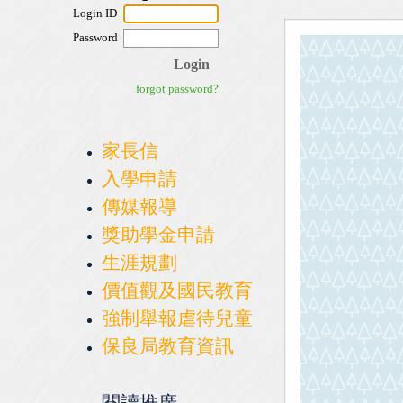
家長信
入學申請
傳媒報導
獎助學金申請
生涯規劃
價值觀及國民教育
強制舉報虐待兒童
保良局教育資訊
閱讀推廣