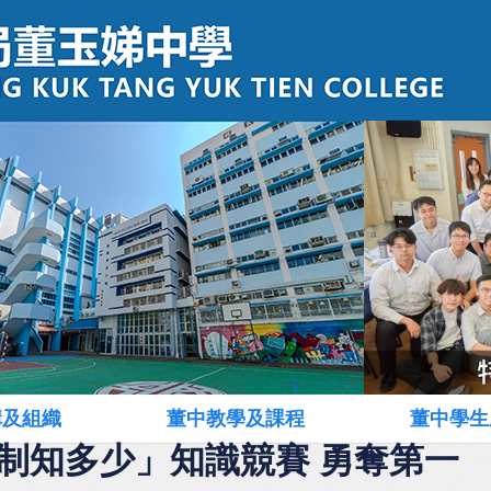
構及組織
董中教學及課程
董中學生
制知多少」知識競賽 勇奪第一