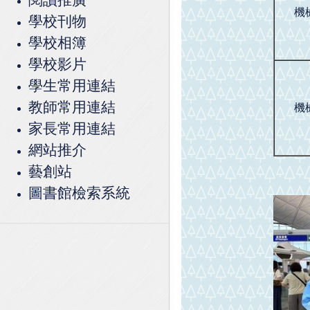
機
學校刊物
學校相簿
學校影片
學生常用連結
教師常用連結
機
家長常用連結
網站推介
藝創站
圖書館檢索系統