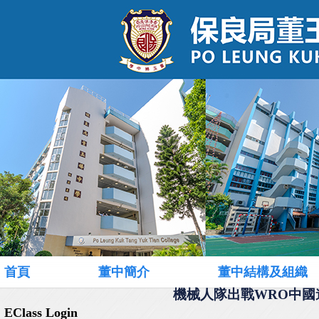
首頁
董中簡介
董中結構及組織
機械人隊出戰WRO中國