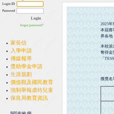
202
本屆賽
界各地
家長信
本校派
入學申請
奪得金
傳媒報導
「TE
獎助學金申請
生涯規劃
獲獎名
價值觀及國民教育
強制舉報虐待兒童
保良局教育資訊
閱讀推廣