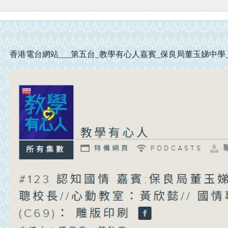
香港電台網站___第五台_教學有心人嘉賓_保良局董玉娣中學_