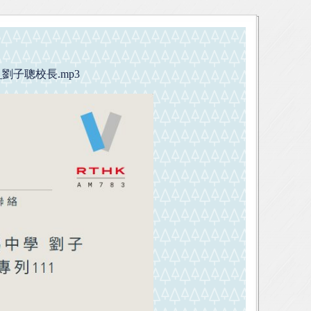
劉子聰校長.mp3