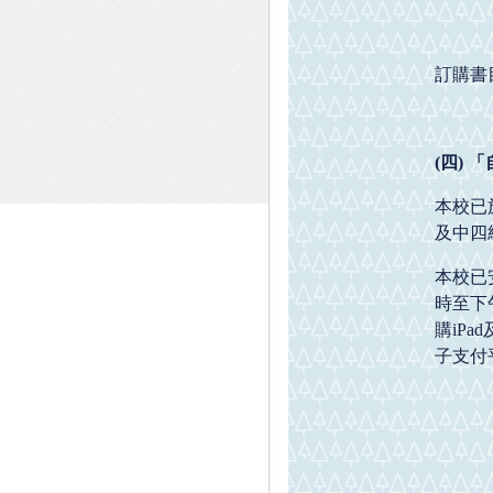
訂購書
(
四
)
「
本校已
及中四
本校已安
時至下
購iP
子支付