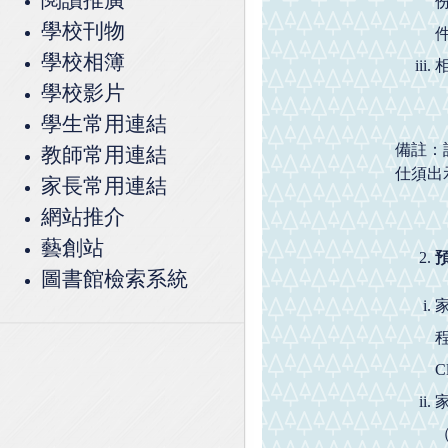
學校刊物
件
學校相簿
學校影片
學生常用連結
備註：
教師常用連結
仕須出
家長常用連結
網站推介
藝創站
圖書館檢索系統
家
C