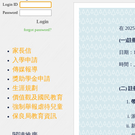
在 20
(
一
)
註
家長信
日期：10/
入學申請
時間：上午9
傳媒報導
獎助學金申請
生涯規劃
(
二
)
註
價值觀及國民教育
強制舉報虐待兒童
保良局教育資訊
閱讀推廣