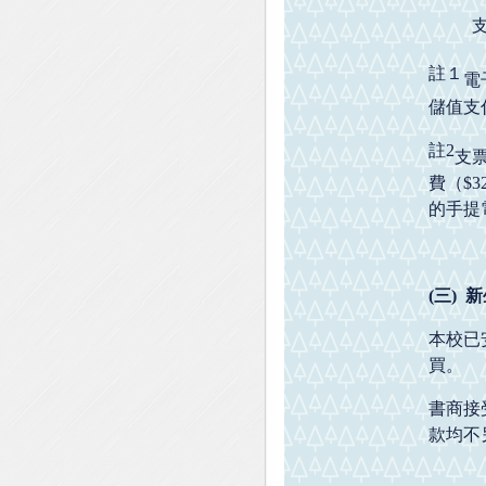
註１
電
儲值支
註
2
支
費（$
的手提
(
三
)
新
本校已
買。
書商接
款均不