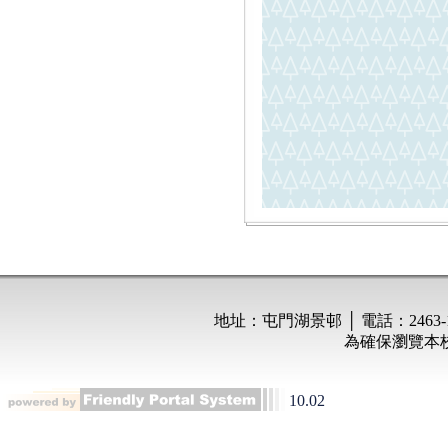
10.02