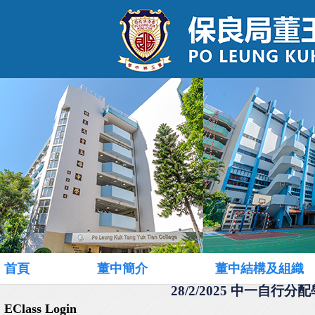
首頁
董中簡介
董中結構及組織
28/2/2025 中一自