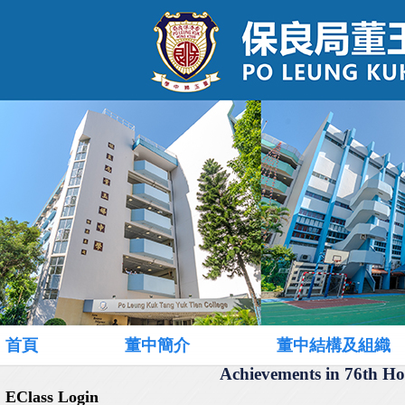
首頁
董中簡介
董中結構及組織
Achievements in 76th Ho