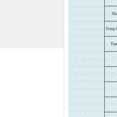
Sh
Fung 
Tsa