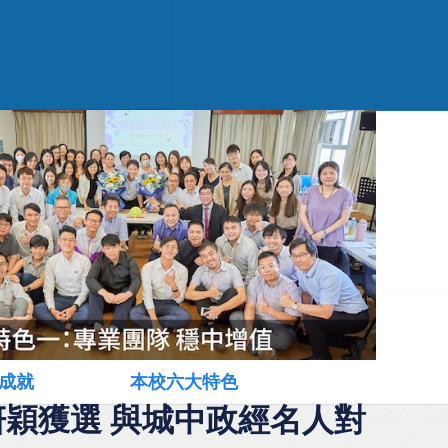
成就
本校六大特色
羅妍穎獲選 與城中政經名人對