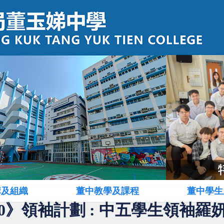
構及組織
董中教學及課程
董中學生
00》領袖計劃 : 中五學生領袖