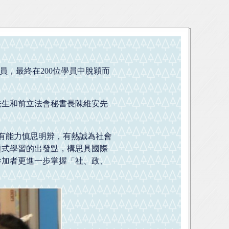
學員，最終在200位學員中脫穎而
先生和前立法會秘書長陳維安先
育有能力慎思明辨，有熱誠為社會
題式學習的出發點，構思具國際
參加者更進一步掌握「社、政、