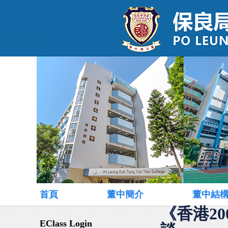
首頁
董中簡介
董中結
《香港2