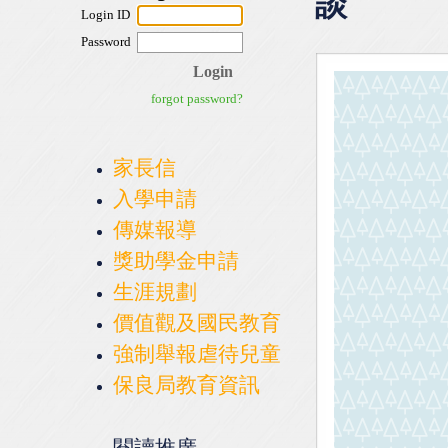
談
家長信
入學申請
傳媒報導
獎助學金申請
生涯規劃
價值觀及國民教育
強制舉報虐待兒童
保良局教育資訊
閱讀推廣