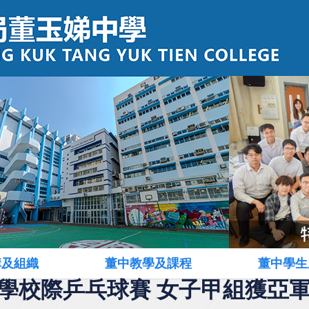
構及組織
董中教學及課程
董中學生
學校際乒乓球賽 女子甲組獲亞