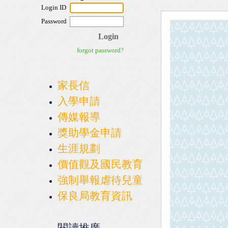
家長信
入學申請
傳媒報導
獎助學金申請
生涯規劃
價值觀及國民教育
強制舉報虐待兒童
保良局教育資訊
閱讀推廣