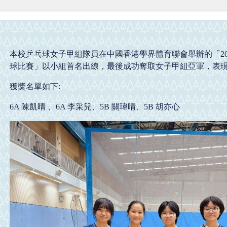
本校乒乓球女子甲組隊員在中國香港學界體育聯會舉辦的「202
球比賽」以小組首名出線，最後成功奪取女子甲組亞軍，表
獲獎名單如下:
6A 陳凱晴 、6A 李采兒、5B 關瑋晴、5B 胡亦心