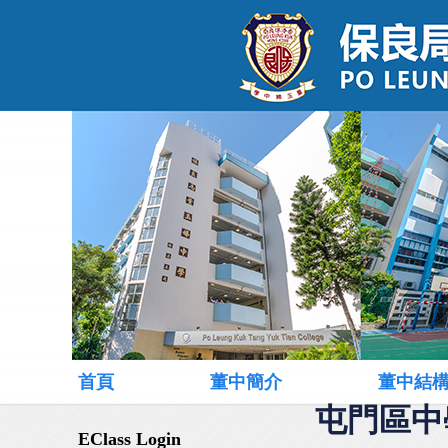
首頁
董中簡介
董中結
屯門區中