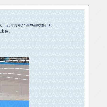
4–25年度屯門區中學校際乒乓
現出色。