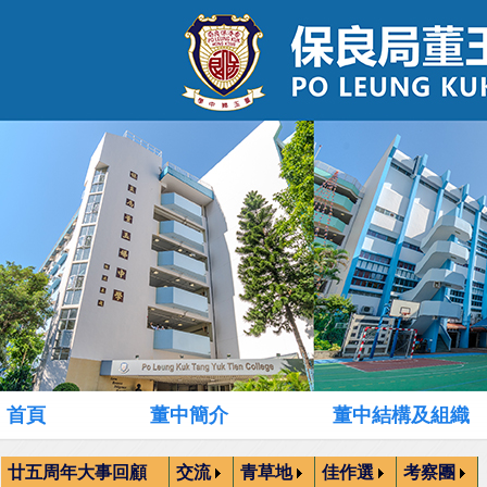
首頁
董中簡介
董中結構及組織
廿五周年大事回顧
交流
青草地
佳作選
考察團