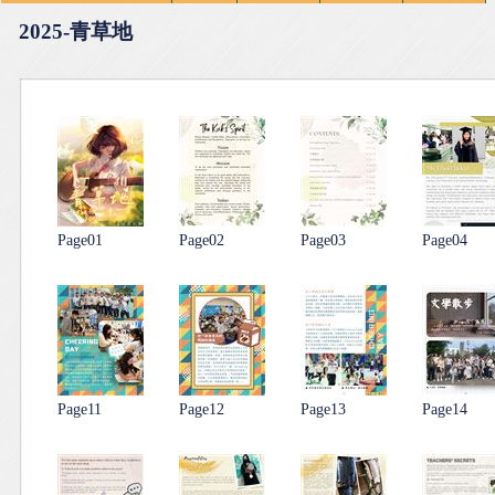
2025-青草地
Page01
Page02
Page03
Page04
Page11
Page12
Page13
Page14