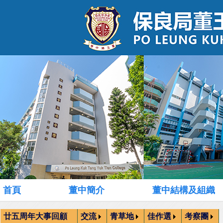
首頁
董中簡介
董中結構及組織
廿五周年大事回顧
交流
青草地
佳作選
考察團