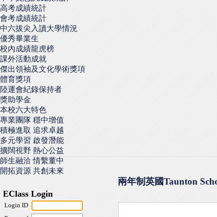
高考成績統計
會考成績統計
中六拔尖入讀大學情況
優秀畢業生
校內成績龍虎榜
課外活動成就
傑出領袖及文化學術獎項
體育獎項
陸運會紀錄保持者
獎助學金
本校六大特色
專業團隊 穩中增值
積極進取 追求卓越
多元學習 啟發潛能
擴闊視野 熱心公益
師生融洽 情繫董中
開拓資源 共創未來
兩年制英國Taunton School 