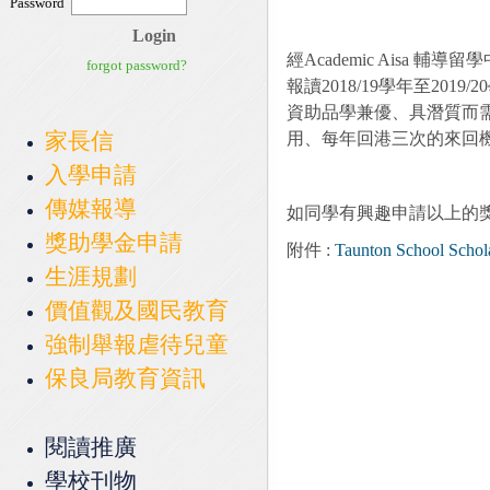
經Academic Aisa 
報讀2018/19學年至2019/20學
資助品學兼優、具潛質而需要
家長信
用、每年回港三次的來回
入學申請
傳媒報導
如同學有興趣申請以上的獎
獎助學金申請
附件 :
Taunton School Schola
生涯規劃
價值觀及國民教育
強制舉報虐待兒童
保良局教育資訊
閱讀推廣
學校刊物