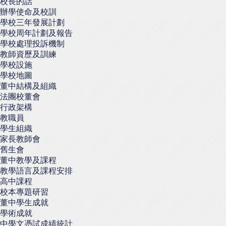
校長的話
辦學使命及校訓
學校三年發展計劃
學校周年計劃及報告
學校處理投訴機制
教師資歷及訓練
學校設施
學校地圖
董中結構及組織
法團校董會
行政架構
教職員
學生組織
家長教師會
舊生會
董中教學及課程
教學語言及課程安排
高中課程
校本專題研習
董中學生成就
學術成就
中學文憑試成績統計