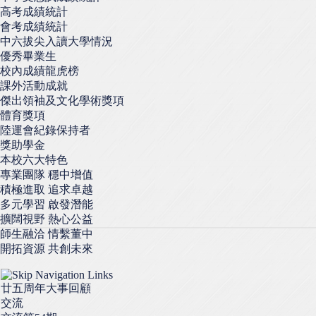
高考成績統計
會考成績統計
中六拔尖入讀大學情況
優秀畢業生
校內成績龍虎榜
課外活動成就
傑出領袖及文化學術獎項
體育獎項
陸運會紀錄保持者
獎助學金
本校六大特色
專業團隊 穩中增值
積極進取 追求卓越
多元學習 啟發潛能
擴闊視野 熱心公益
師生融洽 情繫董中
開拓資源 共創未來
廿五周年大事回顧
交流