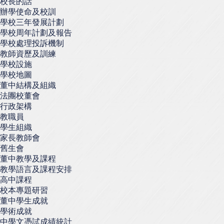
校長的話
辦學使命及校訓
學校三年發展計劃
學校周年計劃及報告
學校處理投訴機制
教師資歷及訓練
學校設施
學校地圖
董中結構及組織
法團校董會
行政架構
教職員
學生組織
家長教師會
舊生會
董中教學及課程
教學語言及課程安排
高中課程
校本專題研習
董中學生成就
學術成就
中學文憑試成績統計