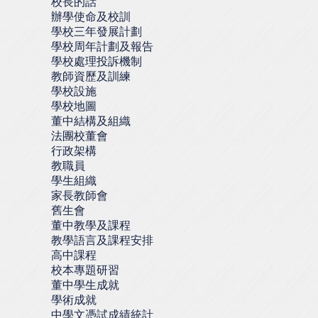
校長的話
辦學使命及校訓
學校三年發展計劃
學校周年計劃及報告
學校處理投訴機制
教師資歷及訓練
學校設施
學校地圖
董中結構及組織
法團校董會
行政架構
教職員
學生組織
家長教師會
舊生會
董中教學及課程
教學語言及課程安排
高中課程
校本專題研習
董中學生成就
學術成就
中學文憑試成績統計