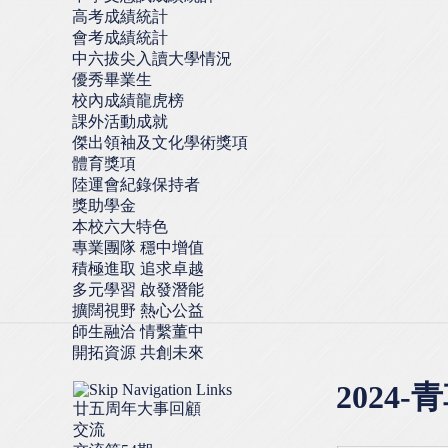
高考成績統計
會考成績統計
中六拔尖入讀大學情況
優秀畢業生
校內成績龍虎榜
課外活動成就
傑出領袖及文化學術獎項
體育獎項
陸運會紀錄保持者
獎助學金
本校六大特色
專業團隊 穩中增值
積極進取 追求卓越
多元學習 啟發潛能
擴闊視野 熱心公益
師生融洽 情繫董中
開拓資源 共創未來
2024-
廿五周年大事回顧
交流