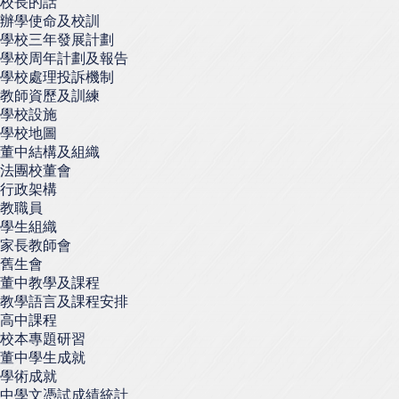
校長的話
辦學使命及校訓
學校三年發展計劃
學校周年計劃及報告
學校處理投訴機制
教師資歷及訓練
學校設施
學校地圖
董中結構及組織
法團校董會
行政架構
教職員
學生組織
家長教師會
舊生會
董中教學及課程
教學語言及課程安排
高中課程
校本專題研習
董中學生成就
學術成就
中學文憑試成績統計