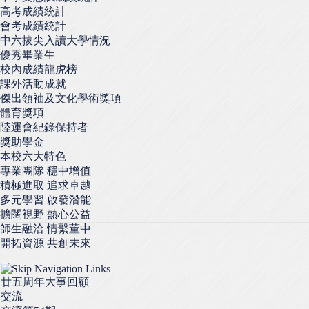
高考成績統計
會考成績統計
中六拔尖入讀大學情況
優秀畢業生
校內成績龍虎榜
課外活動成就
傑出領袖及文化學術獎項
體育獎項
陸運會紀錄保持者
獎助學金
本校六大特色
專業團隊 穩中增值
積極進取 追求卓越
多元學習 啟發潛能
擴闊視野 熱心公益
師生融洽 情繫董中
開拓資源 共創未來
廿五周年大事回顧
交流