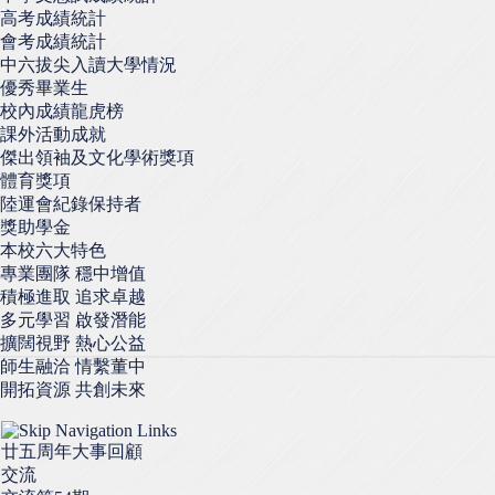
高考成績統計
會考成績統計
中六拔尖入讀大學情況
優秀畢業生
校內成績龍虎榜
課外活動成就
傑出領袖及文化學術獎項
體育獎項
陸運會紀錄保持者
獎助學金
本校六大特色
專業團隊 穩中增值
積極進取 追求卓越
多元學習 啟發潛能
擴闊視野 熱心公益
師生融洽 情繫董中
開拓資源 共創未來
廿五周年大事回顧
交流