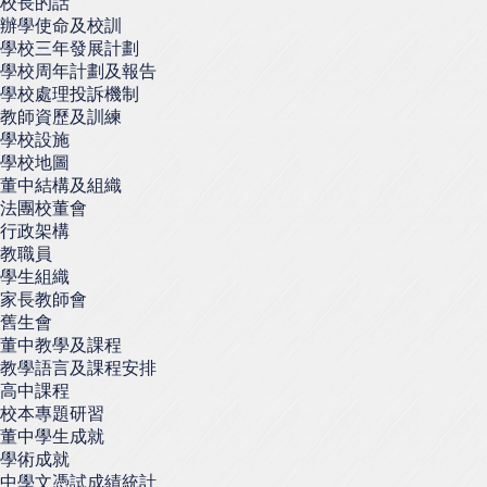
校長的話
辦學使命及校訓
學校三年發展計劃
學校周年計劃及報告
學校處理投訴機制
教師資歷及訓練
學校設施
學校地圖
董中結構及組織
法團校董會
行政架構
教職員
學生組織
家長教師會
舊生會
董中教學及課程
教學語言及課程安排
高中課程
校本專題研習
董中學生成就
學術成就
中學文憑試成績統計