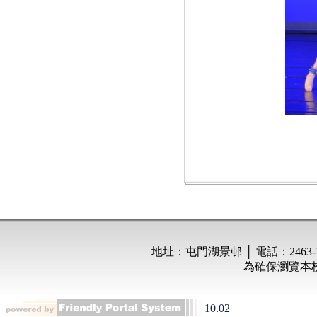
10.02