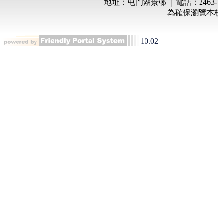
10.02